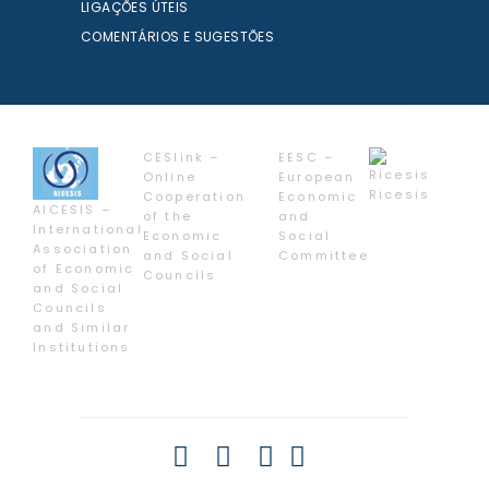
LIGAÇÕES ÚTEIS
COMENTÁRIOS E SUGESTÕES
CESlink –
EESC –
Online
European
Ricesis
Cooperation
Economic
AICESIS –
of the
and
International
Economic
Social
Association
and Social
Committee
of Economic
Councils
and Social
Councils
and Similar
Institutions