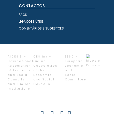
CONTACTOS
FAQS
LIGAÇÕES ÚTEIS
COMENTÁRIOS E SUGESTÕES
AICESIS –
CESlink –
EESC –
International
Online
European
Ricesis
Association
Cooperation
Economic
of Economic
of the
and
and Social
Economic
Social
Councils
and Social
Committee
and Similar
Councils
Institutions