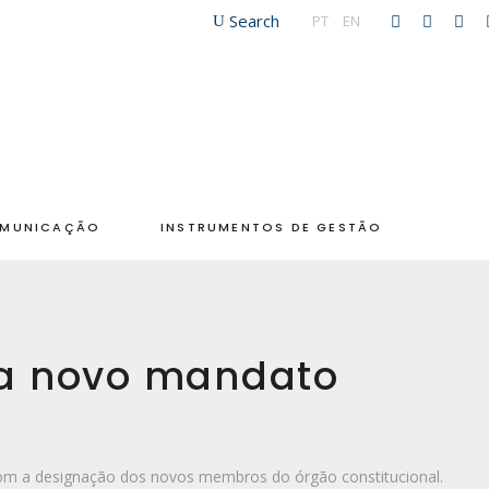
Search
PT
|
EN
MUNICAÇÃO
INSTRUMENTOS DE GESTÃO
ra novo mandato
om a designação dos novos membros do órgão constitucional.