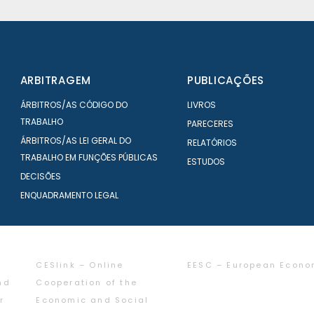
ARBITRAGEM
PUBLICAÇÕES
ÁRBITROS/AS CÓDIGO DO
LIVROS
TRABALHO
PARECERES
ÁRBITROS/AS LEI GERAL DO
RELATÓRIOS
TRABALHO EM FUNÇÕES PÚBLICAS
ESTUDOS
DECISÕES
ENQUADRAMENTO LEGAL
CESlink – Online
EESC – European Econo
nd
Cooperation of the
r
Economic and Social