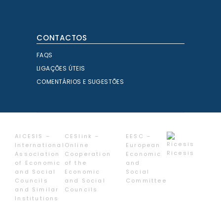
CONTACTOS
FAQS
LIGAÇÕES ÚTEIS
COMENTÁRIOS E SUGESTÕES
AICESIS –
CESlink –
EESC –
International
Online
European
Ricesis
Association
Cooperation
Economic
of Economic
of the
and
and Social
Economic
Social
Councils
and Social
Committee
and Similar
Councils
Institutions