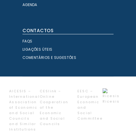
AGENDA
CONTACTOS
FAQS
LIGAÇÕES ÚTEIS
COMENTÁRIOS E SUGESTÕES
AICESIS –
CESlink –
EESC –
International
Online
European
Ricesis
Association
Cooperation
Economic
of Economic
of the
and
and Social
Economic
Social
Councils
and Social
Committee
and Similar
Councils
Institutions