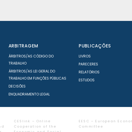
ARBITRAGEM
PUBLICAÇÕES
ÁRBITROS/AS CÓDIGO DO
LIVROS
TRABALHO
PARECERES
ÁRBITROS/AS LEI GERAL DO
RELATÓRIOS
TRABALHO EM FUNÇÕES PÚBLICAS
ESTUDOS
DECISÕES
ENQUADRAMENTO LEGAL
CESlink – Online
EESC – European Econo
nd
Cooperation of the
Committee
r
Economic and Social