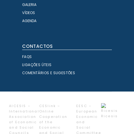
GALERIA
VÍDEOS
AGENDA
CONTACTOS
FAQS
LIGAÇÕES ÚTEIS
COMENTÁRIOS E SUGESTÕES
AICESIS –
CESlink –
EESC –
International
Online
European
Ricesis
Association
Cooperation
Economic
of Economic
of the
and
and Social
Economic
Social
Councils
and Social
Committee