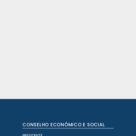
Suplentes
Governo
›
Suplentes
Governo
›
Suplentes
Governo
›
Suplentes
CONSELHO ECONÓMICO E SOCIAL
PRESIDENTE