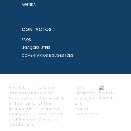
AGENDA
CONTACTOS
FAQS
LIGAÇÕES ÚTEIS
COMENTÁRIOS E SUGESTÕES
AICESIS –
CESlink –
EESC –
International
Online
European
Ricesis
Association
Cooperation
Economic
of Economic
of the
and
and Social
Economic
Social
Councils
and Social
Committee
and Similar
Councils
Institutions