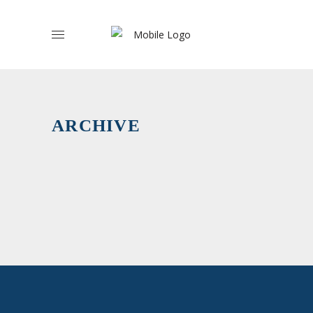
Organizaç
Represent
do
Setor
Financeiro
e
ARCHIVE
Segurador
›
Suplentes