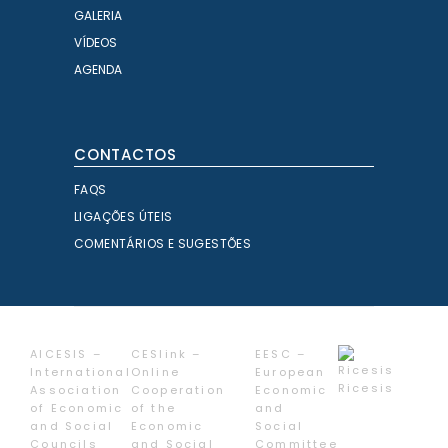
GALERIA
VÍDEOS
AGENDA
CONTACTOS
FAQS
LIGAÇÕES ÚTEIS
COMENTÁRIOS E SUGESTÕES
AICESIS –
CESlink –
EESC –
International
Online
European
Ricesis
Association
Cooperation
Economic
of Economic
of the
and
and Social
Economic
Social
Councils
and Social
Committee