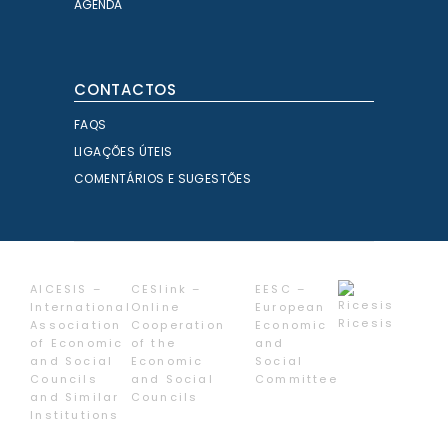
AGENDA
CONTACTOS
FAQS
LIGAÇÕES ÚTEIS
COMENTÁRIOS E SUGESTÕES
AICESIS –
CESlink –
EESC –
International
Online
European
Ricesis
Association
Cooperation
Economic
of Economic
of the
and
and Social
Economic
Social
Councils
and Social
Committee
and Similar
Councils
Institutions