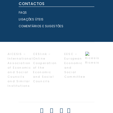
CONTACTOS
FAQS
LIGAÇÕES ÚTEIS
COMENTÁRIOS E SUGESTÕES
AICESIS –
CESlink –
EESC –
International
Online
European
Ricesis
Association
Cooperation
Economic
of Economic
of the
and
and Social
Economic
Social
Councils
and Social
Committee
and Similar
Councils
Institutions