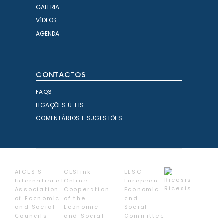
GALERIA
VÍDEOS
AGENDA
CONTACTOS
FAQS
LIGAÇÕES ÚTEIS
COMENTÁRIOS E SUGESTÕES
AICESIS –
CESlink –
EESC –
International
Online
European
Ricesis
Association
Cooperation
Economic
of Economic
of the
and
and Social
Economic
Social
Councils
and Social
Committee