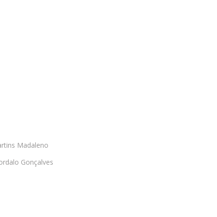
artins Madaleno
Bordalo Gonçalves