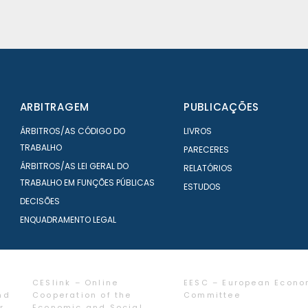
ARBITRAGEM
PUBLICAÇÕES
ÁRBITROS/AS CÓDIGO DO
LIVROS
TRABALHO
PARECERES
ÁRBITROS/AS LEI GERAL DO
RELATÓRIOS
TRABALHO EM FUNÇÕES PÚBLICAS
ESTUDOS
DECISÕES
ENQUADRAMENTO LEGAL
CESlink – Online
EESC – European Econo
nd
Cooperation of the
Committee
r
Economic and Social