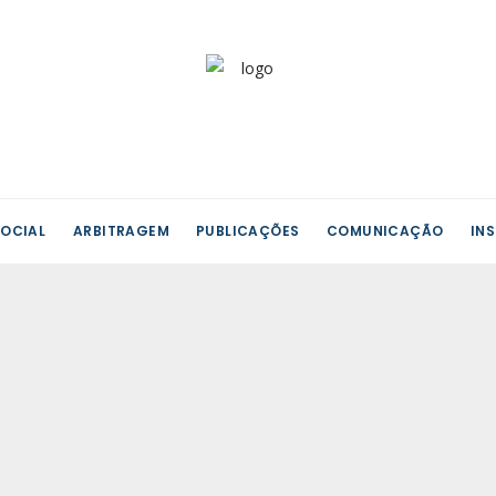
OCIAL
ARBITRAGEM
PUBLICAÇÕES
COMUNICAÇÃO
IN
Noticias
-
Arbitragem
-
2023
DECISÃO DE SERVIÇOS MÍNIMOS PARA
GREVE NO CHUC, E.P.E. | SITEU | 21 DEZ.
2023 A 2 JAN. 2024.