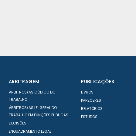
MOBILIDADE – TÉCNICO/A SUPERIOR |
ÁREA CONTABILÍSTICA/FINANCEIRA
ARBITRAGEM
PUBLICAÇÕES
ÁRBITROS/AS CÓDIGO DO
LIVROS
TRABALHO
PARECERES
ÁRBITROS/AS LEI GERAL DO
RELATÓRIOS
TRABALHO EM FUNÇÕES PÚBLICAS
ESTUDOS
DECISÕES
ENQUADRAMENTO LEGAL