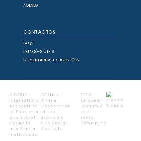
AGENDA
CONTACTOS
FAQS
LIGAÇÕES ÚTEIS
COMENTÁRIOS E SUGESTÕES
AICESIS –
CESlink –
EESC –
International
Online
European
Ricesis
Association
Cooperation
Economic
of Economic
of the
and
and Social
Economic
Social
Councils
and Social
Committee
and Similar
Councils
Institutions