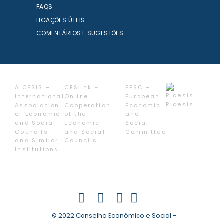
FAQS
LIGAÇÕES ÚTEIS
COMENTÁRIOS E SUGESTÕES
AICESIS –
CESlink –
EESC –
International
Online
European
Ricesis
Association
Cooperation
Economic
of Economic
of the
and
and Social
Economic
Social
Councils
and Social
Committee
and Similar
Councils
Institutions
© 2022 Conselho Económico e Social -