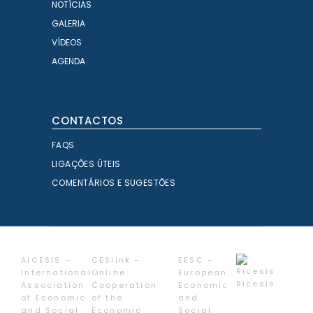
NOTÍCIAS
GALERIA
VÍDEOS
AGENDA
CONTACTOS
FAQS
LIGAÇÕES ÚTEIS
COMENTÁRIOS E SUGESTÕES
AICESIS –
CESlink –
EESC –
International
Online
European
Ricesis
Association
Cooperation
Economic
of Economic
of the
and
and Social
Economic
Social