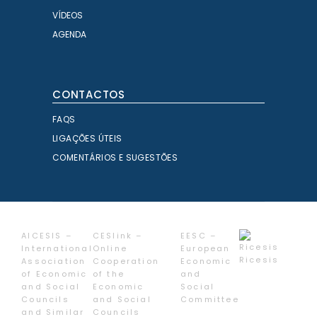
VÍDEOS
AGENDA
CONTACTOS
FAQS
LIGAÇÕES ÚTEIS
COMENTÁRIOS E SUGESTÕES
AICESIS –
CESlink –
EESC –
International
Online
European
Ricesis
Association
Cooperation
Economic
of Economic
of the
and
and Social
Economic
Social
Councils
and Social
Committee
and Similar
Councils