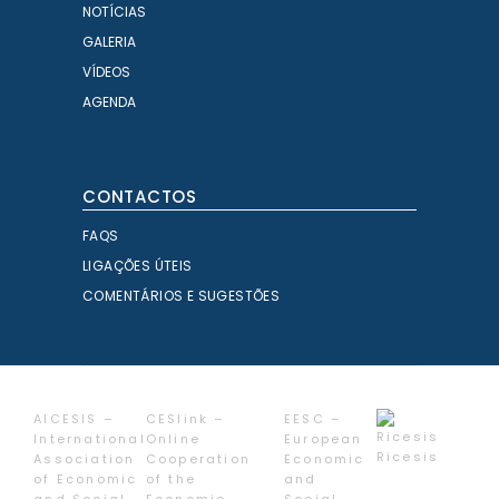
NOTÍCIAS
GALERIA
VÍDEOS
AGENDA
CONTACTOS
FAQS
LIGAÇÕES ÚTEIS
COMENTÁRIOS E SUGESTÕES
AICESIS –
CESlink –
EESC –
International
Online
European
Ricesis
Association
Cooperation
Economic
of Economic
of the
and