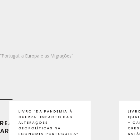
“Portugal, a Europa e as Migrações”
LIVRO “DA PANDEMIA À
LIVR
GUERRA: IMPACTO DAS
QUAL
READ RECENT
ALTERAÇÕES
– CA
GEOPOLÍTICAS NA
CRES
ARTICLES
ECONOMIA PORTUGUESA”
SALÁ