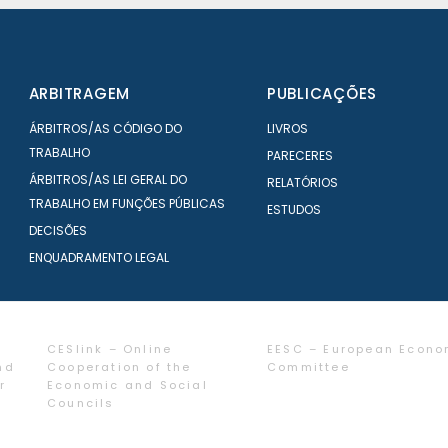
ARBITRAGEM
PUBLICAÇÕES
ÁRBITROS/AS CÓDIGO DO
LIVROS
TRABALHO
PARECERES
ÁRBITROS/AS LEI GERAL DO
RELATÓRIOS
TRABALHO EM FUNÇÕES PÚBLICAS
ESTUDOS
DECISÕES
ENQUADRAMENTO LEGAL
CESlink – Online
EESC – European Econo
nd
Cooperation of the
Committee
r
Economic and Social
Councils