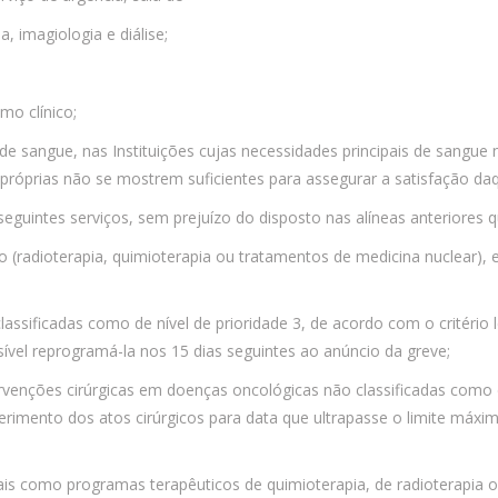
, imagiologia e diálise;
mo clínico;
 sangue, nas Instituições cujas necessidades principais de sangue 
próprias não se mostrem suficientes para assegurar a satisfação da
uintes serviços, sem prejuízo do disposto nas alíneas anteriores q
ico (radioterapia, quimioterapia ou tratamentos de medicina nuclear)
assificadas como de nível de prioridade 3, de acordo com o critério 
ível reprogramá-la nos 15 dias seguintes ao anúncio da greve;
venções cirúrgicas em doenças oncológicas não classificadas como d
imento dos atos cirúrgicos para data que ultrapasse o limite máximo
 como programas terapêuticos de quimioterapia, de radioterapia ou