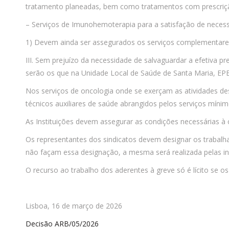
tratamento planeadas, bem como tratamentos com prescrição
– Serviços de Imunohemoterapia para a satisfação de neces
1) Devem ainda ser assegurados os serviços complementares 
III. Sem prejuízo da necessidade de salvaguardar a efetiva p
serão os que na Unidade Local de Saúde de Santa Maria, EPE
Nos serviços de oncologia onde se exerçam as atividades des
técnicos auxiliares de saúde abrangidos pelos serviços mín
As Instituições devem assegurar as condições necessárias à 
Os representantes dos sindicatos devem designar os trabalha
não façam essa designação, a mesma será realizada pelas ins
O recurso ao trabalho dos aderentes à greve só é lícito se 
Lisboa, 16 de março de 2026
Decisão ARB/05/2026