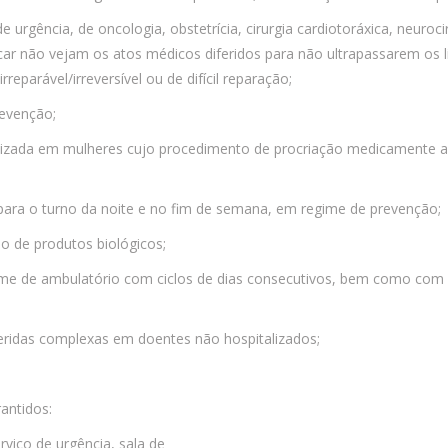
e urgência, de oncologia, obstetrícia, cirurgia cardiotoráxica, neuro
não vejam os atos médicos diferidos para não ultrapassarem os limit
eparável/irreversível ou de difícil reparação;
revenção;
lizada em mulheres cujo procedimento de procriação medicamente assi
 para o turno da noite e no fim de semana, em regime de prevenção;
o de produtos biológicos;
e de ambulatório com ciclos de dias consecutivos, bem como com pe
 feridas complexas em doentes não hospitalizados;
antidos:
rviço de urgência, sala de