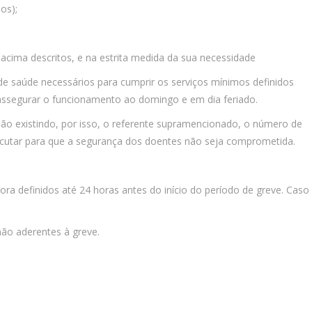
os);
cima descritos, e na estrita medida da sua necessidade
s de saúde necessários para cumprir os serviços mínimos definidos
 assegurar o funcionamento ao domingo e em dia feriado.
não existindo, por isso, o referente supramencionado, o número de
xecutar para que a segurança dos doentes não seja comprometida.
ra definidos até 24 horas antes do início do período de greve. Caso
não aderentes à greve.