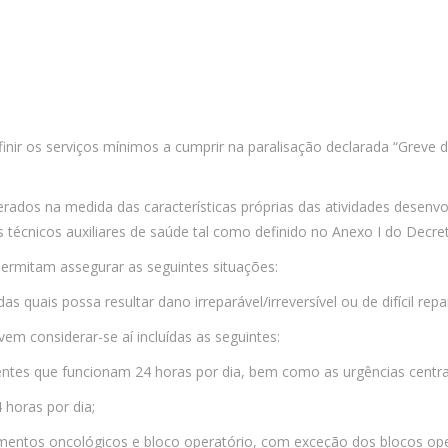
efinir os serviços mínimos a cumprir na paralisação declarada “Grev
derados na medida das características próprias das atividades dese
s técnicos auxiliares de saúde tal como definido no Anexo I do Decre
ermitam assegurar as seguintes situações:
as quais possa resultar dano irreparável/irreversível ou de difícil 
em considerar-se aí incluídas as seguintes:
ntes que funcionam 24 horas por dia, bem como as urgências centra
horas por dia;
tamentos oncológicos e bloco operatório, com exceção dos blocos ope