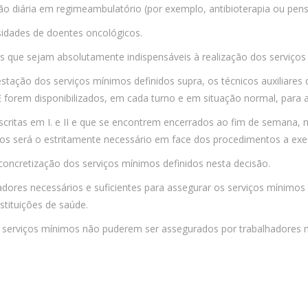
 diária em regimeambulatório (por exemplo, antibioterapia ou pens
sidades de doentes oncológicos.
que sejam absolutamente indispensáveis à realização dos serviços a
restação dos serviços mínimos definidos supra, os técnicos auxiliare
 forem disponibilizados, em cada turno e em situação normal, para
critas em I. e II e que se encontrem encerrados ao fim de semana, 
imos será o estritamente necessário em face dos procedimentos a e
concretização dos serviços mínimos definidos nesta decisão.
dores necessários e suficientes para assegurar os serviços mínimos o
tituições de saúde.
os serviços mínimos não puderem ser assegurados por trabalhadores 