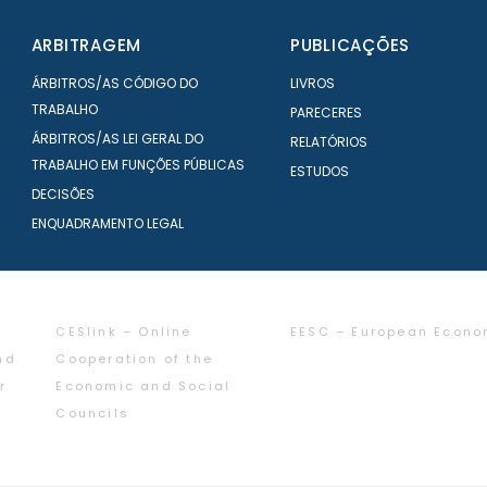
ARBITRAGEM
PUBLICAÇÕES
ÁRBITROS/AS CÓDIGO DO
LIVROS
TRABALHO
PARECERES
ÁRBITROS/AS LEI GERAL DO
RELATÓRIOS
TRABALHO EM FUNÇÕES PÚBLICAS
ESTUDOS
DECISÕES
ENQUADRAMENTO LEGAL
CESlink – Online
EESC – European Econo
nd
Cooperation of the
r
Economic and Social
Councils